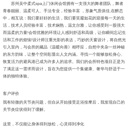
苏州吴中柔式spa上门休闲会馆拥有一支强大的舞者团队，舞者
青春靓丽、温柔可人、手法专业，经验丰富 ，形象气质俱佳,在醉态
中，相互说：我们要好好的生活，我们要笑靥如花的迎接每一天的生
活，技术人员经验丰富，技术娴熟，温文尔雅，让你感受到一股强大
而温柔的力量!会馆优雅的环境让人感到舒适和高级，让你瞬间忘记生
活和工作的烦恼!设计师注重光影的表达，巧妙的天窗设计，将自然光
引入室内，与会所的藏品《温暖向善》相呼应，自然中夹杂一丝神秘
的东方韵味，让整个空间彰显出人文内涵。寻找一个能够放松身心、
恢复活力的避风港已成为许多人的追求。我们的会所特色项目正是为
了满足这一需求而设计，旨在为您提供一个集健康、奢华与舒适于一
体的独特体验。
客户评价
我有轻微的关节炎问题，但自从开始接受足浴按摩后，我发现自己的
关节炎症状得到了缓解。
这里，不仅能让身体得到放松，心灵得到净化