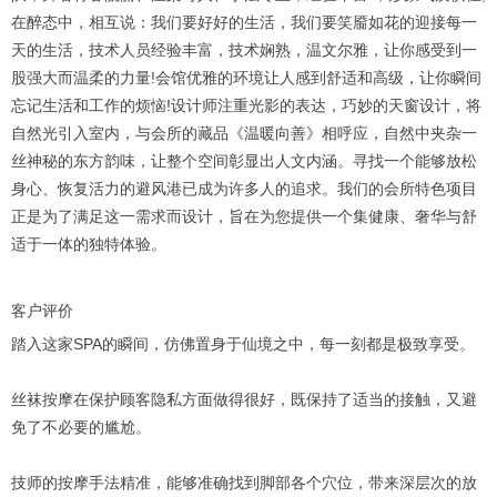
在醉态中，相互说：我们要好好的生活，我们要笑靥如花的迎接每一
天的生活，技术人员经验丰富，技术娴熟，温文尔雅，让你感受到一
股强大而温柔的力量!会馆优雅的环境让人感到舒适和高级，让你瞬间
忘记生活和工作的烦恼!设计师注重光影的表达，巧妙的天窗设计，将
自然光引入室内，与会所的藏品《温暖向善》相呼应，自然中夹杂一
丝神秘的东方韵味，让整个空间彰显出人文内涵。寻找一个能够放松
身心、恢复活力的避风港已成为许多人的追求。我们的会所特色项目
正是为了满足这一需求而设计，旨在为您提供一个集健康、奢华与舒
适于一体的独特体验。
客户评价
踏入这家SPA的瞬间，仿佛置身于仙境之中，每一刻都是极致享受。
丝袜按摩在保护顾客隐私方面做得很好，既保持了适当的接触，又避
免了不必要的尴尬。
技师的按摩手法精准，能够准确找到脚部各个穴位，带来深层次的放