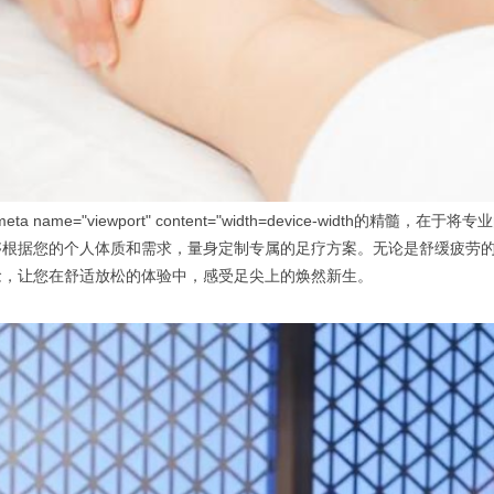
="" /> <meta name="viewport" content="width=device
够根据您的个人体质和需求，量身定制专属的足疗方案。无论是舒缓疲劳
念，让您在舒适放松的体验中，感受足尖上的焕然新生。