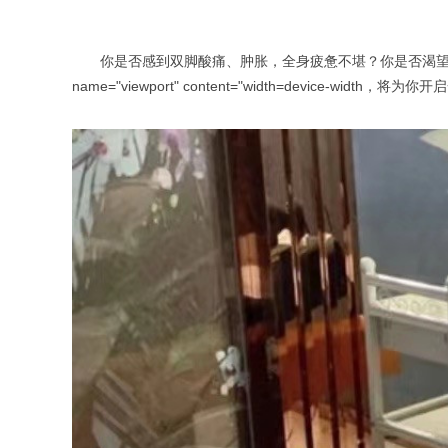
你是否感到双脚酸痛、肿胀，全身疲惫不堪？你是否渴望一场专业、有效的足疗体
name="viewport" content="width=device-wid