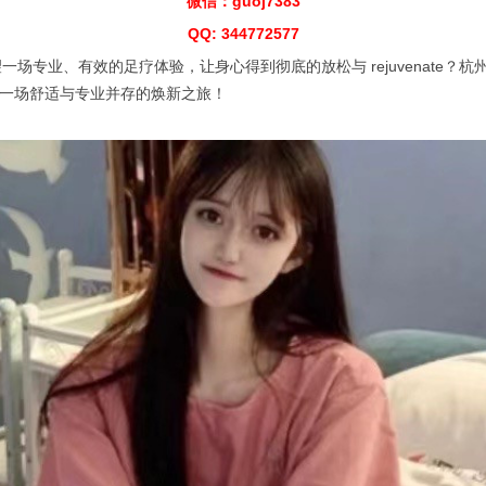
微信：guoj7383
QQ: 344772577
验，让身心得到彻底的放松与 rejuvenate？杭州spa" /> <meta nam
th，将为你开启一场舒适与专业并存的焕新之旅！