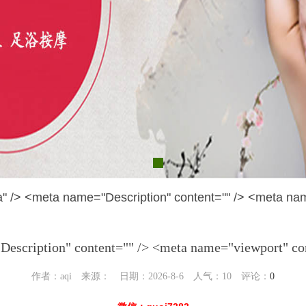
a name="Description" content="" /> <meta name="
scription" content="" /> <meta name="viewport" co
作者：aqi 来源： 日期：2026-8-6 人气：
10
评论：
0