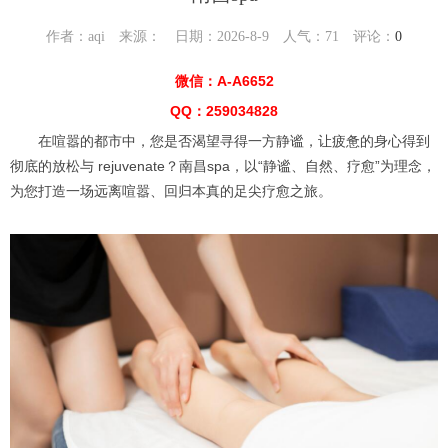
作者：aqi 来源： 日期：2026-8-9 人气：
71
评论：
0
微信：A-A6652
QQ：259034828
在喧嚣的都市中，您是否渴望寻得一方静谧，让疲惫的身心得到
彻底的放松与 rejuvenate？南昌spa，以“静谧、自然、疗愈”为理念，
为您打造一场远离喧嚣、回归本真的足尖疗愈之旅。