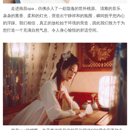
走进南昌spa，仿佛步入了一处隐逸的世外桃源。 清雅的音乐、
袅袅的熏香、柔和的灯光，营造出宁静祥和的氛围，瞬间抚平您内心
的浮躁。我们相信，真正的放松始于环境的营造，因此我们致力于为
您打造一个充满自然气息、令人身心愉悦的舒适空间。