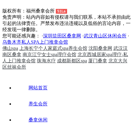
版权所有：福州桑拿会所
51La
免责声明：站内内容如有侵权请与我们联系，本站不承担由此
引起的法律责任。严禁发布违法违规以及低俗的言论内容，一
经发现一律删除。
您可能还感兴趣： ·
深圳盐田区桑拿网
·
武汉青山区休闲会所
·
乌鲁木齐私人SPA上门推拿会馆
佛山spa
上海长宁个人家庭式spa养生会馆
沈阳桑拿网
武汉汉
南区桑拿
南京江宁女士spa理疗会馆
北京西城居家spa理疗-私
人上门推拿会馆
珠海水疗
成都新都区spa
厦门桑拿
北京大兴
区丝袜会所
网站首页
养生会所
桑拿休闲