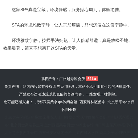
这家SPA真是宝藏，环境静谧，服务贴心周到，体验绝佳。
SPA的环境雅致宁静，让人忘却烦恼，只想沉浸在这份宁静中。
环境雅致宁静，技师手法娴熟，让人倍感舒适，真是放松圣地。
效果显著，简直不想离开这SPA的天堂。
版权所有：广州越秀区会所
51La
免责声明：站内内容如有侵权请与我们联系，本站不承担由此引起的法律责任。
严禁发布违法违规以及低俗的言论内容，一经发现一律删除。
您可能还感兴趣： ·
成都武侯桑拿spa休闲会馆
·
西安碑林区桑拿
·
北京朝阳spa水疗
休闲会馆
北京大兴区附近的桑拿
常州私人上门推拿会馆
天津红桥区会所
广州越秀区柔式
spa
北京男士高端养生网
兰州西固高端男士spa养生会馆
海口琼山居家spa理疗-私
人上门推拿养生会馆
西安长安区休闲会所
北京西城区水疗
南昌女子spa理疗养生