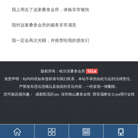
我上周去了这家桑拿会所，体验非常愉快
我对这家桑拿会所的服务非常满意
我一定会再次光顾，并推荐给我的朋友们
版权所有：哈尔滨桑拿会所
51La
免责声明：站内内容如有侵权请与我们联系，本站不承担由此引起的法律责任。
严禁发布违法违规以及低俗的言论内容，一经发现一律删除。
您可能还感兴趣： ·
成都双流区spa
·
深圳南山桑拿会馆
·
西安灞桥女士spa理疗会馆
香港丝袜会所
福州长乐女子spa理疗会馆
南京玄武区男士spa
郑州桑拿
成都郫都区
附近的桑拿
沈阳水疗spa保健会馆
深圳宝安区休闲会所
长沙望城区休闲会所
佛山
柔式spa
广州海珠区水疗