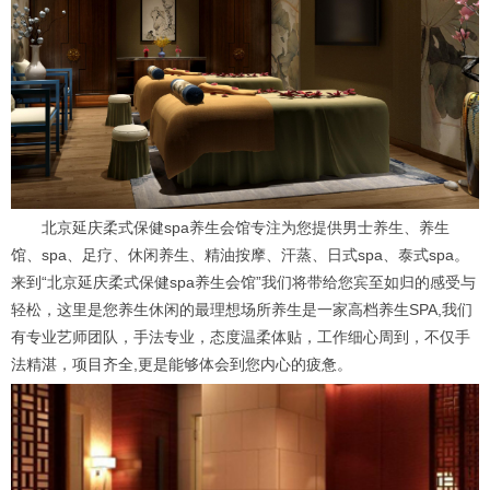
北京延庆柔式保健spa养生会馆专注为您提供男士养生、养生
馆、spa、足疗、休闲养生、精油按摩、汗蒸、日式spa、泰式spa。
来到“北京延庆柔式保健spa养生会馆”我们将带给您宾至如归的感受与
轻松，这里是您养生休闲的最理想场所养生是一家高档养生SPA,我们
有专业艺师团队，手法专业，态度温柔体贴，工作细心周到，不仅手
法精湛，项目齐全,更是能够体会到您内心的疲惫。