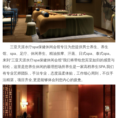
三亚天涯水疗spa保健休闲会馆专注为您提供男士养生、养生
馆、spa、足疗、休闲养生、精油按摩、汗蒸、日式spa、泰式spa。
来到“三亚天涯水疗spa保健休闲会馆”我们将带给您宾至如归的感受与
轻松，这里是您养生休闲的最理想场所养生是一家高档养生SPA,我们
有专业艺师团队，手法专业，态度温柔体贴，工作细心周到，不仅手
法精湛，项目齐全,更是能够体会到您内心的疲惫。