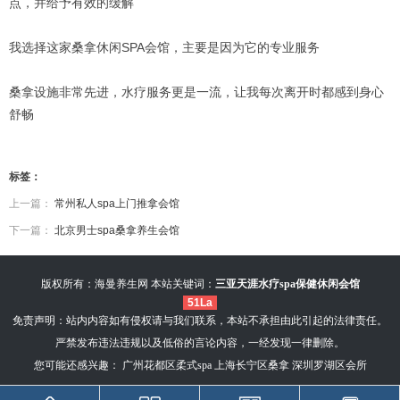
点，并给予有效的缓解
我选择这家桑拿休闲SPA会馆，主要是因为它的专业服务
桑拿设施非常先进，水疗服务更是一流，让我每次离开时都感到身心
舒畅
标签：
上一篇：
常州私人spa上门推拿会馆
下一篇：
北京男士spa桑拿养生会馆
版权所有：海曼养生网 本站关键词：
三亚天涯水疗spa保健休闲会馆
51La
免责声明：站内内容如有侵权请与我们联系，本站不承担由此引起的法律责任。
严禁发布违法违规以及低俗的言论内容，一经发现一律删除。
您可能还感兴趣：
广州花都区柔式spa
上海长宁区桑拿
深圳罗湖区会所